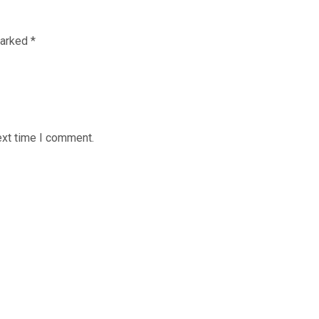
marked
*
ext time I comment.