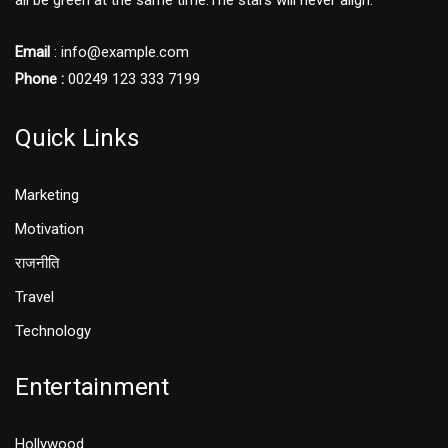
all be green at the same time.The stars will never align.
Email
: info@example.com
Phone :
00249 123 333 7199
Quick Links
Marketing
Motivation
राजनीति
Travel
Technology
Entertainment
Hollywood